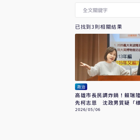
已找到3則相關結果
政治
高雄市長民調炸鍋！賴瑞
先柯志恩 沈政男質疑「
綠」失真
2026/05/06