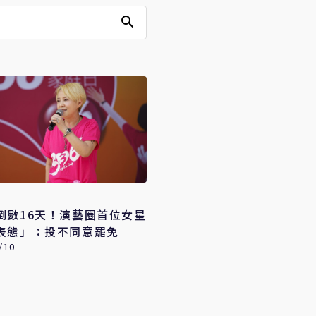
倒數16天！演藝圈首位女星
表態」：投不同意罷免
/10