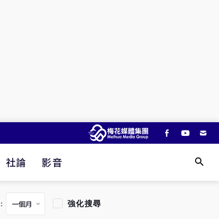
社論
影音
強化搜尋
：