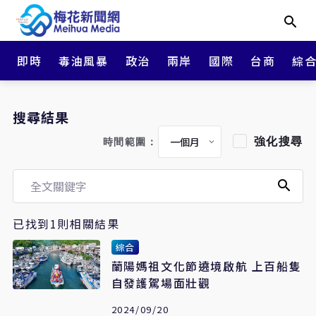
即時
毒油風暴
政治
兩岸
國際
台商
綜
搜尋結果
強化搜尋
時間範圍：
已找到1則相關結果
綜合
蘭陽媽祖文化節遶境啟航 上百船隻
自發護駕場面壯觀
2024/09/20