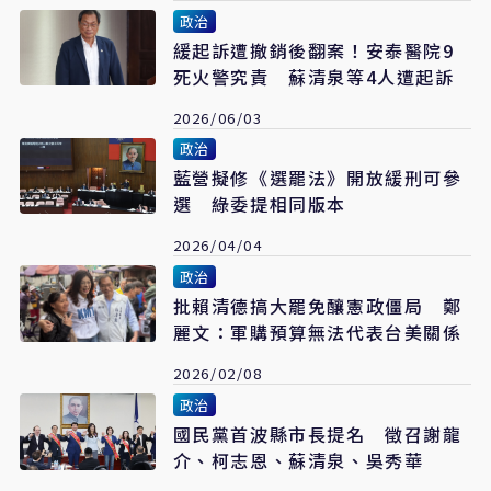
政治
緩起訴遭撤銷後翻案！安泰醫院9
死火警究責 蘇清泉等4人遭起訴
2026/06/03
政治
藍營擬修《選罷法》開放緩刑可參
選 綠委提相同版本
2026/04/04
政治
批賴清德搞大罷免釀憲政僵局 鄭
麗文：軍購預算無法代表台美關係
2026/02/08
政治
國民黨首波縣市長提名 徵召謝龍
介、柯志恩、蘇清泉、吳秀華