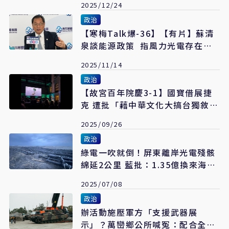
2025/12/24
政治
【寒梅Talk爆-36】【有片】蘇清
泉談能源政策 指風力光電存在環
境與健康隱憂
2025/11/14
政治
【故宮百年院慶3-1】國寶借展捷
克 遭批「藉中華文化大搞台獨敘
事」
2025/09/26
政治
綠電一吹就倒！屏東離岸光電殘骸
綿延2公里 藍批：1.35億換來海上
垃圾
2025/07/08
政治
辦活動施壓軍方「支援武器展
示」？萬巒鄉公所喊冤：配合全民