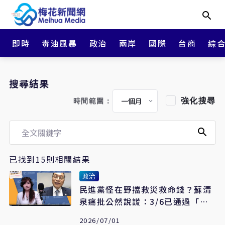
即時
毒油風暴
政治
兩岸
國際
台商
綜
搜尋結果
強化搜尋
時間範圍：
已找到15則相關結果
政治
民進黨怪在野擋救災救命錢？蘇清
泉痛批公然說謊：3/6已通過「當
天22綠委去日本看棒球」
2026/07/01