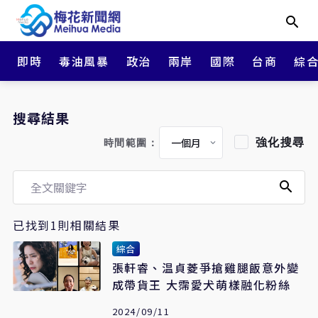
即時
毒油風暴
政治
兩岸
國際
台商
綜
搜尋結果
強化搜尋
時間範圍：
已找到1則相關結果
綜合
張軒睿、温貞菱爭搶雞腿飯意外變
成帶貨王 大霈愛犬萌樣融化粉絲
2024/09/11