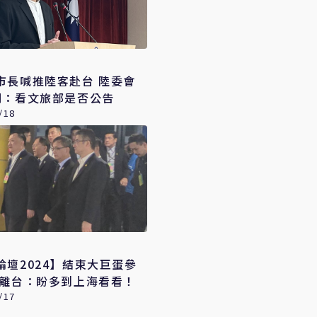
市長喊推陸客赴台 陸委會
明：看文旅部是否公告
/18
論壇2024】結束大巨蛋參
源離台：盼多到上海看看！
/17