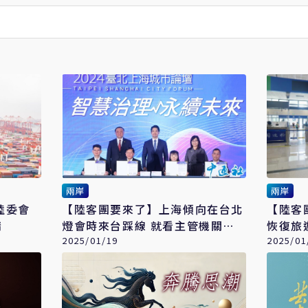
兩岸
兩岸
陸委會
【陸客團要來了】上海傾向在台北
【陸客
請
燈會時來台踩線 就看主管機關態
恢復旅
度
2025/01/19
誠意
2025/01