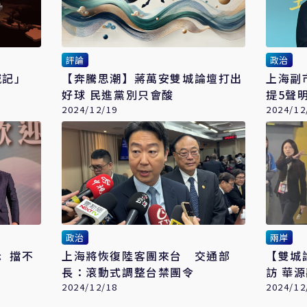
評論
政治
城記」
【奔騰思潮】蔣萬安雙城論壇打出
上海副
好球 民進黨別只會酸
提5聲
2024/12/19
2024/12
政治
兩岸
 擋不
上海將恢復陸客團來台 交通部
【雙城
長：滾動式調整台禁團令
訪 華
2024/12/18
2024/12