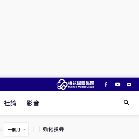
社論
影音
強化搜尋
：