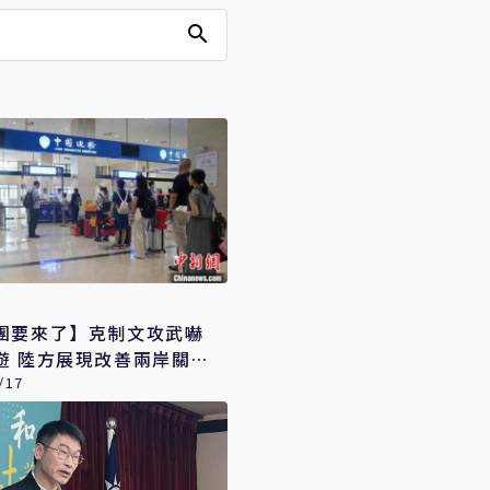
團要來了】克制文攻武嚇
遊 陸方展現改善兩岸關係
/17