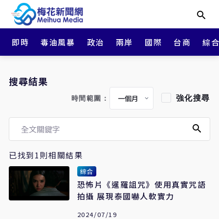
即時
毒油風暴
政治
兩岸
國際
台商
綜
搜尋結果
強化搜尋
時間範圍：
已找到1則相關結果
綜合
恐怖片《暹羅詛咒》使用真實咒語
拍攝 展現泰國嚇人軟實力
2024/07/19