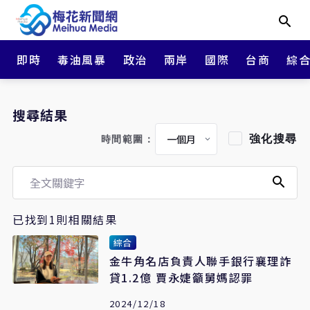
即時
毒油風暴
政治
兩岸
國際
台商
綜
搜尋結果
強化搜尋
時間範圍：
已找到1則相關結果
綜合
金牛角名店負責人聯手銀行襄理詐
貸1.2億 賈永婕籲舅媽認罪
2024/12/18