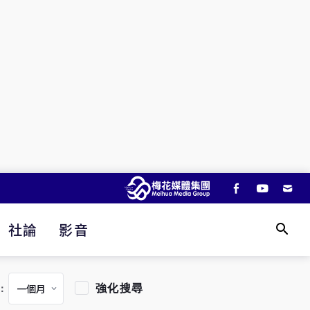
社論
影音
強化搜尋
：