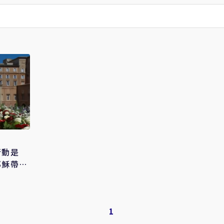
行動是
耶穌帶來
1