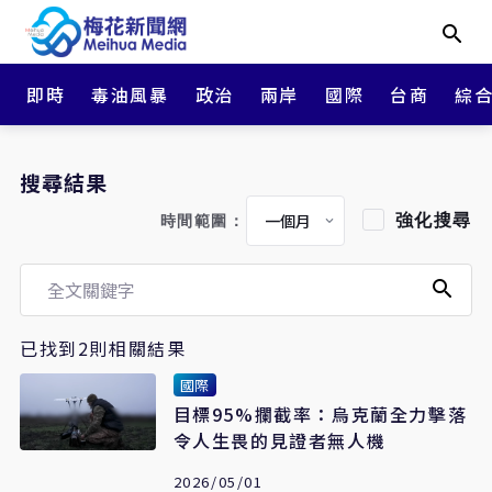
即時
毒油風暴
政治
兩岸
國際
台商
綜
搜尋結果
強化搜尋
時間範圍：
已找到2則相關結果
國際
目標95%攔截率：烏克蘭全力擊落
令人生畏的見證者無人機
2026/05/01