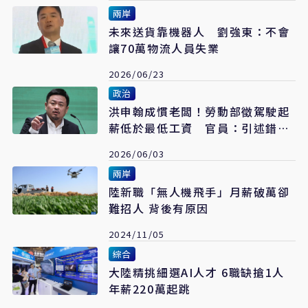
兩岸
未來送貨靠機器人 劉強東：不會
讓70萬物流人員失業
2026/06/23
政治
洪申翰成慣老闆！勞動部徵駕駛起
薪低於最低工資 官員：引述錯誤
資料
2026/06/03
兩岸
陸新職「無人機飛手」月薪破萬卻
難招人 背後有原因
2024/11/05
綜合
大陸精挑細選AI人才 6職缺搶1人
年薪220萬起跳