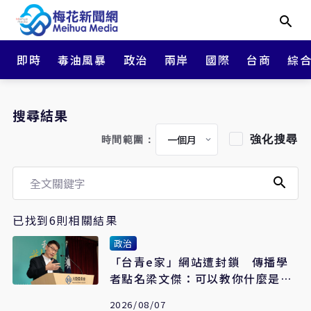
即時
毒油風暴
政治
兩岸
國際
台商
綜
搜尋結果
強化搜尋
時間範圍：
已找到6則相關結果
政治
「台青e家」網站遭封鎖 傳播學
者點名梁文傑：可以教你什麼是民
主數位治理
2026/08/07