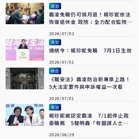
政治
霸凌免職仍可領月退！楊珍妮依法
恢復退休金 政院：全力配合監院調
查
2026/07/02
政治
總統令：楊珍妮免職 7月1日生效
2026/07/01
綜合
《職安法》霸凌防治新專章上路！
5大法定要件與申訴權益一次看
2026/07/01
政治
楊珍妮被認定霸凌 7/1起停止政
委職務 5聲明轟「有圖謀人士背
後操作」
2026/06/29