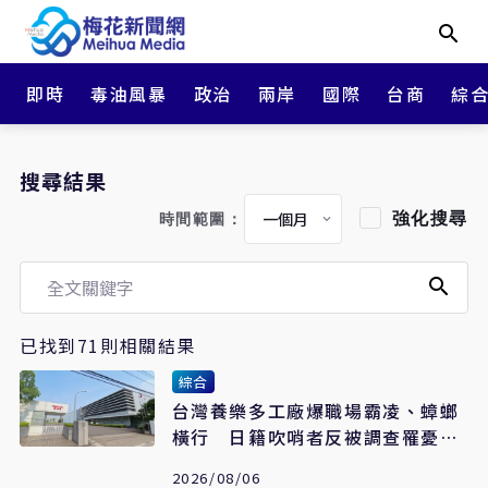
即時
毒油風暴
政治
兩岸
國際
台商
綜
搜尋結果
強化搜尋
時間範圍：
已找到71則相關結果
綜合
台灣養樂多工廠爆職場霸凌、蟑螂
橫行 日籍吹哨者反被調查罹憂鬱
症
2026/08/06