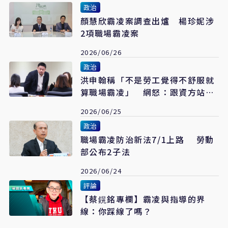
政治
顏慧欣霸凌案調查出爐 楊珍妮涉
2項職場霸凌案
2026/06/26
政治
洪申翰稱「不是勞工覺得不舒服就
算職場霸凌」 網怒：跟資方站一
起
2026/06/25
政治
職場霸凌防治新法7/1上路 勞動
部公布2子法
2026/06/24
評論
【​​​​​​​蔡鎤銘專欄】霸凌與指導的界
線：你踩線了嗎？