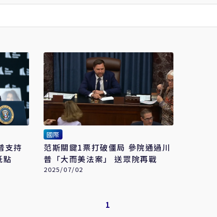
國際
普支持
范斯關鍵1票打破僵局 參院通過川
低點
普「大而美法案」 送眾院再戰
2025/07/02
1