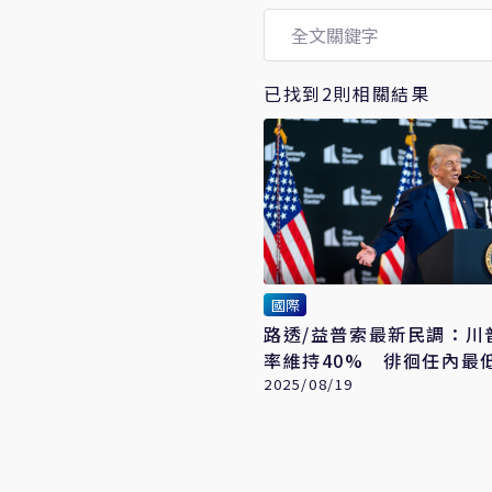
已找到2則相關結果
國際
路透/益普索最新民調：川
率維持40% 徘徊任內最
2025/08/19