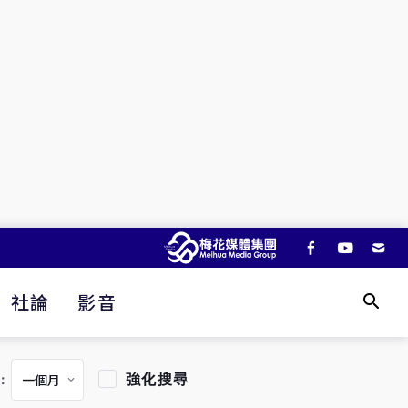
社論
影音
強化搜尋
：