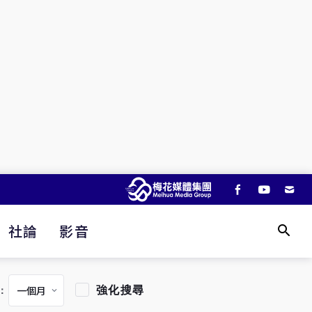
社論
影音
強化搜尋
：