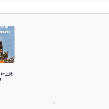
、村上隆
單
1