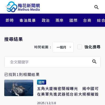
即時
毒油風暴
政治
兩岸
國際
台商
綜
搜尋結果
強化搜尋
時間範圍：
已找到1則相關結果
國際
五角大廈機密簡報曝光 揭中國可
在美軍先進武器抵台前大規模摧毀
2025/12/10