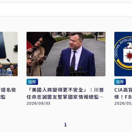
國際
國際
普提名檢
「美國人將變得更不安全」：川普
CIA高
總監
任命忠誠盟友暫掌國家情報總監惹
條！F
議
2026/06/03
揭情報
2026/05
1