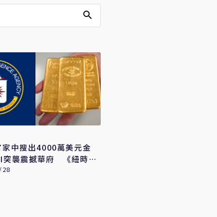
官家中搜出4000萬美元金
BI突襲震撼華府 《紐時》
體系驚人黑洞
/28