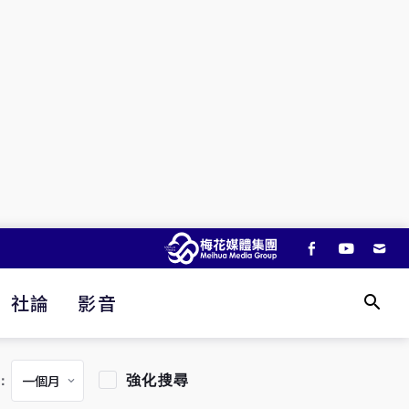
社論
影音
強化搜尋
：