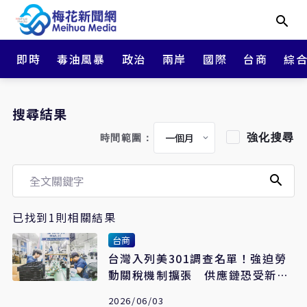
即時
毒油風暴
政治
兩岸
國際
台商
綜
搜尋結果
強化搜尋
時間範圍：
已找到1則相關結果
台商
台灣入列美301調查名單！強迫勞
動關稅機制擴張 供應鏈恐受新一
輪壓力
2026/06/03