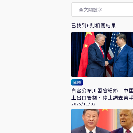
已找到6則相關結果
國際
白宮公布川習會細節 中
土出口管制、停止調查美
應鏈企業
2025/11/02