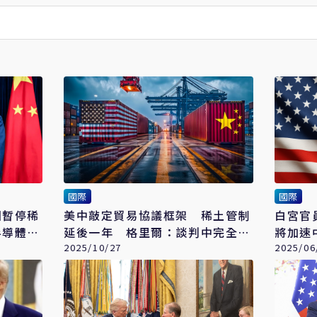
國際
國際
國暫停稀
美中敲定貿易協議框架 稀土管制
白宮官
半導體供
延後一年 格里爾：談判中完全沒
將加速
提台灣
2025/10/27
2025/06