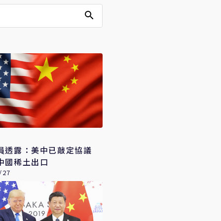
員透露：美中已敲定協議
中國稀土出口
/27