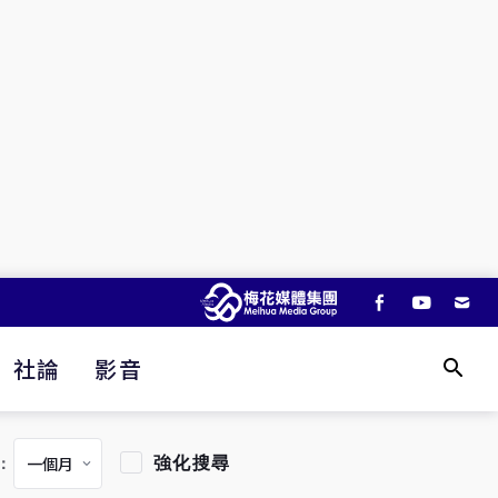
社論
影音
強化搜尋
：