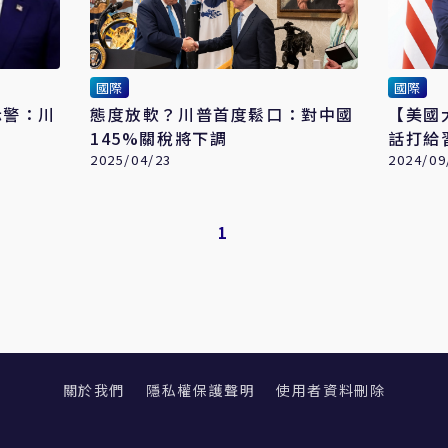
國際
國際
示警：川
態度放軟？川普首度鬆口：對中國
【美國
145%關稅將下調
話打給
2025/04/23
產品
2024/09
1
關於我們
隱私權保護聲明
使用者資料刪除