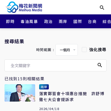
即時
毒油風暴
政治
兩岸
國際
台商
綜
搜尋結果
強化搜尋
時間範圍：
已找到15則相關結果
兩岸
落實鄭習會十項惠台措施 許舒博
邀七大公會提訴求
2026/04/18