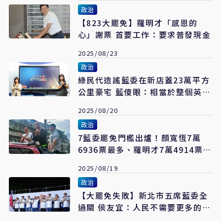
政治
【823大罷免】羅明才「感恩的
心」謝票 首要工作：要求普發現金
2025/08/23
政治
綠民代造謠藍委在新店蓋23萬平方
公里豪宅 藍傻眼：相當於整個英國
國土？
2025/08/20
政治
7藍委罷免門檻出爐！顏寬恆7萬
6936票最多、羅明才7萬4914票次
之
2025/08/19
政治
【大罷免失敗】新北市五席藍委全
過關 侯友宜：人民不需要更多的對
立跟衝突