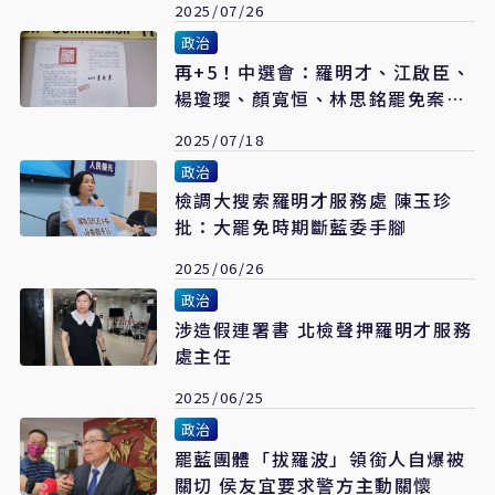
2025/07/26
政治
再+5！中選會：羅明才、江啟臣、
楊瓊瓔、顏寬恒、林思銘罷免案成
案 8/23投票
2025/07/18
政治
檢調大搜索羅明才服務處 陳玉珍
批：大罷免時期斷藍委手腳
2025/06/26
政治
涉造假連署書 北檢聲押羅明才服務
處主任
2025/06/25
政治
罷藍團體「拔羅波」領銜人自爆被
關切 侯友宜要求警方主動關懷