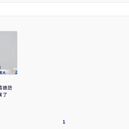
清德恐
演了
1