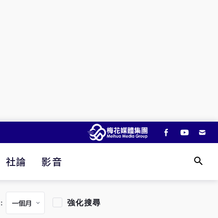
社論
影音
強化搜尋
：