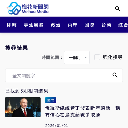
即時
毒油風暴
政治
兩岸
國際
台商
綜
搜尋結果
強化搜尋
時間範圍：
已找到5則相關結果
國際
俄羅斯總統普丁發表新年談話 稱
有信心在烏克蘭戰爭取勝
2026/01/01