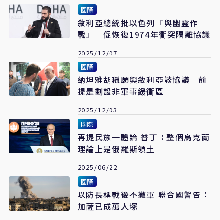
國際
敘利亞總統批以色列「與幽靈作
戰」 促恢復1974年衝突隔離協議
2025/12/07
國際
納坦雅胡稱願與敘利亞談協議 前
提是劃設非軍事緩衝區
2025/12/03
國際
再提民族一體論 普丁：整個烏克蘭
理論上是俄羅斯領土
2025/06/22
國際
以防長稱戰後不撤軍 聯合國警告：
加薩已成萬人塚