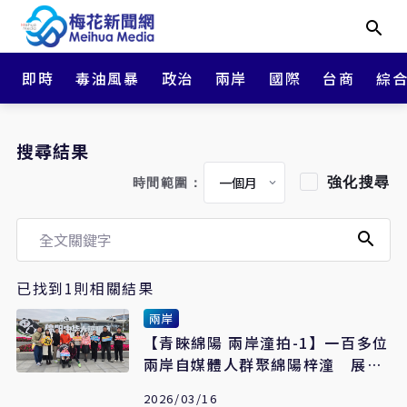
即時
毒油風暴
政治
兩岸
國際
台商
綜
搜尋結果
強化搜尋
時間範圍：
已找到1則相關結果
兩岸
【青睞綿陽 兩岸潼拍-1】一百多位
兩岸自媒體人群聚綿陽梓潼 展開
72小時極限創拍
2026/03/16