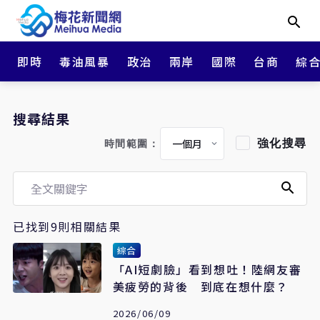
即時
毒油風暴
政治
兩岸
國際
台商
綜
搜尋結果
強化搜尋
時間範圍：
已找到9則相關結果
綜合
「AI短劇臉」看到想吐！陸網友審
美疲勞的背後 到底在想什麼？
2026/06/09