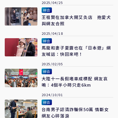
2025/04/25
綜合
王祖賢在加拿大開艾灸店 抱愛犬
與網友合照
2025/04/18
綜合
馬龍和妻子夏露也在「日本遊」網
友喊話：快回來吧！
2025/02/05
綜合
大陸十一長假堵車成標配 網友哀
鳴：4個半小時只走6km
2024/10/01
綜合
台南男子認清詐騙保50萬 情斷女
網友心碎落淚