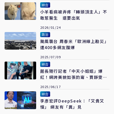
綜合
小羊看病被弄疼「轉頭頂主人」不
敢惹醫生 還要出氣
2026/01/24
政治
颱風襲台 周春米「歐洲線上勘災」
遭400多網友酸爆
2025/07/09
綜合
館長隨行記者「中天小姐姐」爆
紅！網誇美貌如張鈞甯、賈靜雯合
體
2025/06/17
綜合
李彥宏評DeepSeek：「又貴又
慢」 網友有「異」見