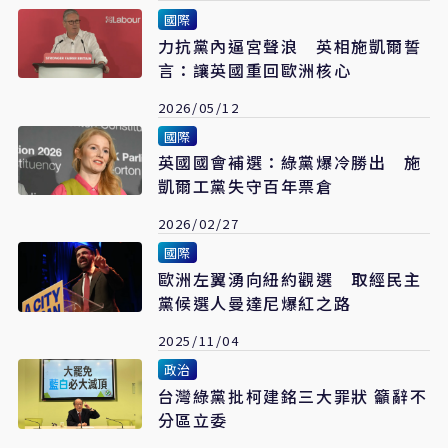
國際
力抗黨內逼宮聲浪 英相施凱爾誓
言：讓英國重回歐洲核心
2026/05/12
國際
英國國會補選：綠黨爆冷勝出 施
凱爾工黨失守百年票倉
2026/02/27
國際
歐洲左翼湧向紐約觀選 取經民主
黨候選人曼達尼爆紅之路
2025/11/04
政治
台灣綠黨批柯建銘三大罪狀 籲辭不
分區立委