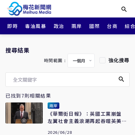
即時
毒油風暴
政治
兩岸
國際
台商
綜
搜尋結果
強化搜尋
時間範圍：
已找到7則相關結果
兩岸
《華爾街日報》：英國工黨崩盤
左翼社會主義浪潮再起吞噬英美政
壇
2026/06/28