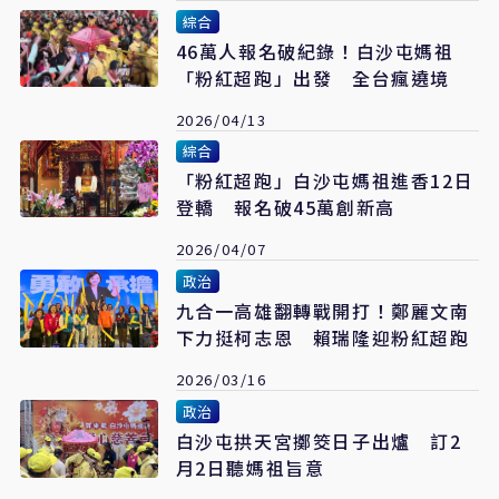
綜合
46萬人報名破紀錄！白沙屯媽祖
「粉紅超跑」出發 全台瘋遶境
2026/04/13
綜合
「粉紅超跑」白沙屯媽祖進香12日
登轎 報名破45萬創新高
2026/04/07
政治
九合一高雄翻轉戰開打！鄭麗文南
下力挺柯志恩 賴瑞隆迎粉紅超跑
2026/03/16
政治
白沙屯拱天宮擲筊日子出爐 訂2
月2日聽媽祖旨意