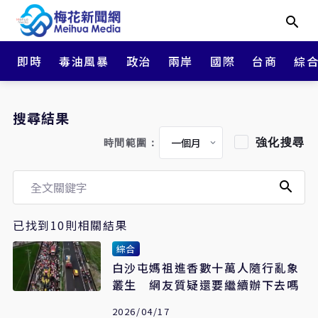
即時
毒油風暴
政治
兩岸
國際
台商
綜
搜尋結果
強化搜尋
時間範圍：
已找到10則相關結果
綜合
白沙屯媽祖進香數十萬人隨行亂象
叢生 網友質疑還要繼續辦下去嗎
2026/04/17