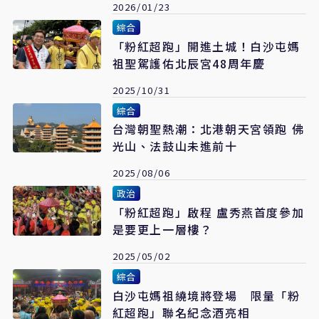
2026/01/23
綜合
「粉紅超跑」開進土城！白沙屯媽
祖聖駕護佑北辰宮48周年慶
2025/10/31
綜合
台灣朝聖熱潮：北港朝天宮領跑 佛
光山、法鼓山未進前十
2025/08/06
政治
「粉紅超跑」啟程 盧秀燕首度參加
是要更上一層樓？
2025/05/02
綜合
白沙屯媽祖繞境將登場 限量「粉
紅超跑」聯名紀念酒亮相