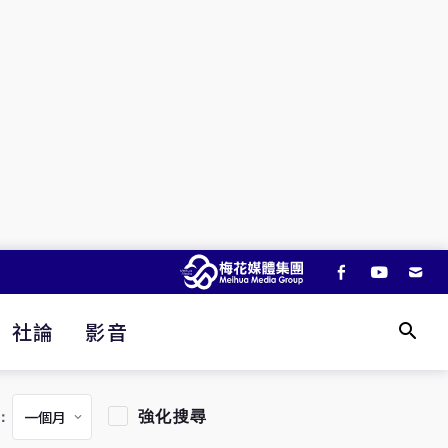
社論
影音
強化搜尋
：