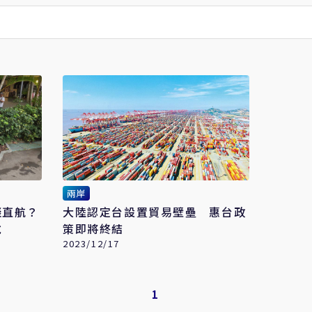
兩岸
談直航？
大陸認定台設置貿易壁壘 惠台政
說
策即將終結
2023/12/17
1