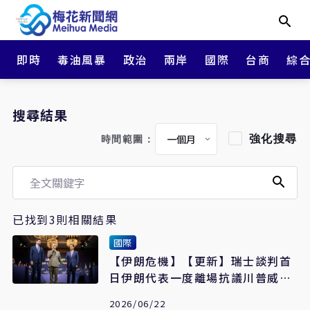
即時
毒油風暴
政治
兩岸
國際
台商
綜
搜尋結果
強化搜尋
時間範圍：
已找到3則相關結果
國際
【伊朗危機】【更新】瑞士談判首
日伊朗代表一度離場抗議川普威
脅 卡達聲明稱首輪高級別會談圓
2026/06/22