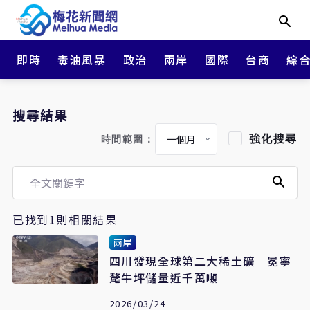
即時
毒油風暴
政治
兩岸
國際
台商
綜
搜尋結果
強化搜尋
時間範圍：
已找到1則相關結果
兩岸
四川發現全球第二大稀土礦 冕寧
氂牛坪儲量近千萬噸
2026/03/24