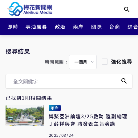
即時
毒油風暴
政治
兩岸
國際
台商
綜
搜尋結果
強化搜尋
時間範圍：
已找到1則相關結果
兩岸
博鰲亞洲論壇3/25啟動 陸副總理
丁薛祥與會 將發表主旨演講
2025/03/24