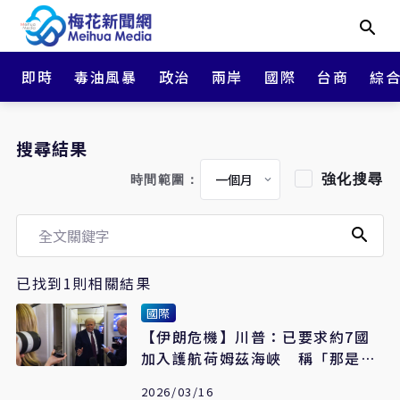
即時
毒油風暴
政治
兩岸
國際
台商
綜
搜尋結果
強化搜尋
時間範圍：
已找到1則相關結果
國際
【伊朗危機】川普：已要求約7國
加入護航荷姆茲海峽 稱「那是他
們的領土」
2026/03/16