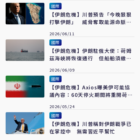
國際
【伊朗危機】川普預告「今晚狠狠
打擊伊朗」 威脅奪取能源命脈哈
爾克島
2026/06/11
國際
【伊朗危機】伊朗駐俄大使：荷姆
茲海峽將恢復通行 但船舶須繳過
境費
2026/06/09
國際
【伊朗危機】Axios曝美伊可能協
議內容：60天停火期間將重開荷姆
茲海峽
2026/05/24
國際
【伊朗危機】川普稱對伊朗戰爭已
在掌控中 無需習近平幫忙