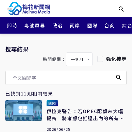
即時
毒油風暴
政治
兩岸
國際
台商
綜
搜尋結果
強化搜尋
時間範圍：
已找到11則相關結果
國際
伊拉克警告：若OPEC配額未大幅
提高 將考慮包括退出內的所有選
項
2026/06/25