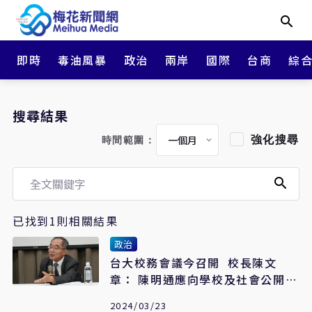
即時
毒油風暴
政治
兩岸
國際
台商
綜
搜尋結果
強化搜尋
時間範圍：
已找到1則相關結果
政治
台大校務會議今召開 校長陳文
章： 陳明通應向學校及社會公開道
歉
2024/03/23