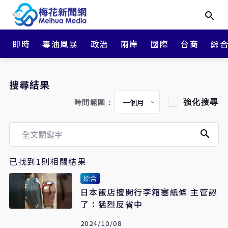
即時
毒油風暴
政治
兩岸
國際
台商
綜
搜尋結果
強化搜尋
時間範圍：
已找到1則相關結果
綜合
日本飯店擅開行李箱塞紙條 主管認
了：猛烈反省中
2024/10/08