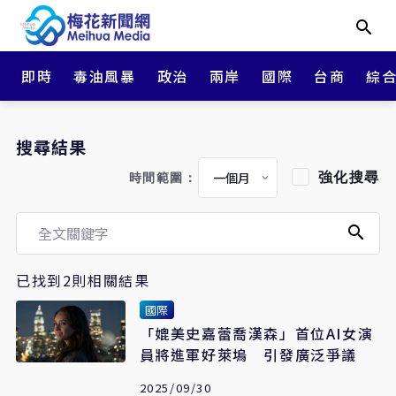
即時
毒油風暴
政治
兩岸
國際
台商
綜
搜尋結果
強化搜尋
時間範圍：
已找到2則相關結果
國際
「媲美史嘉蕾喬漢森」首位AI女演
員將進軍好萊塢 引發廣泛爭議
2025/09/30