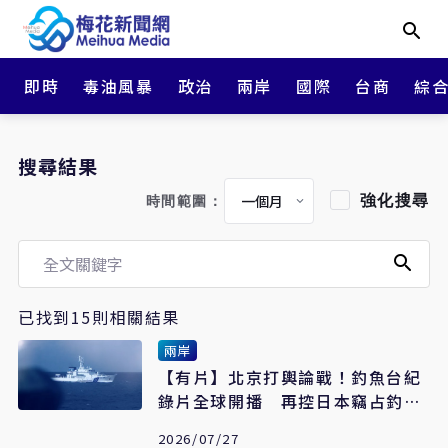
即時
毒油風暴
政治
兩岸
國際
台商
綜
搜尋結果
強化搜尋
時間範圍：
已找到15則相關結果
兩岸
【有片】北京打輿論戰！釣魚台紀
錄片全球開播 再控日本竊占釣魚
台
2026/07/27