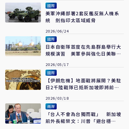
國際
美軍沖繩部署2套反艦反無人機系
統 劍指印太區域威脅
2026/06/24
國際
日本自衛隊首度在先島群島舉行大
規模演習 美軍參與強化日美聯合
作戰
2026/05/17
國際
【伊朗危機】地面戰將展開？美駐
日2千陸戰隊已抵新加坡即將前往
中東
2026/03/18
兩岸
「台人不會為台獨而戰」 新加坡
前外長楊榮文：川普「避台穩
中」 無美支撐統一「水到渠成」