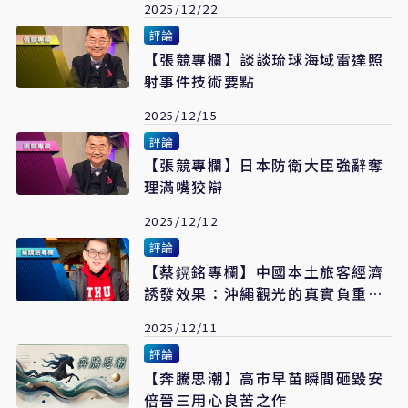
2025/12/22
評論
【張競專欄】談談琉球海域雷達照
射事件技術要點
2025/12/15
評論
【張競專欄】日本防衛大臣強辭奪
理滿嘴狡辯
2025/12/12
評論
【蔡鎤銘專欄】中國本土旅客經濟
誘發效果：沖繩觀光的真實負重與
脆弱未來
2025/12/11
評論
【奔騰思潮】高市早苗瞬間砸毀安
倍晉三用心良苦之作