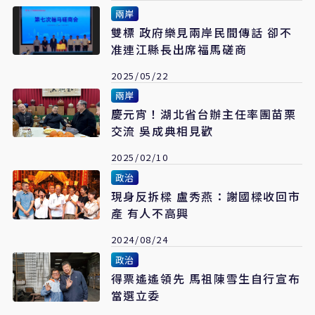
兩岸
雙標 政府樂見兩岸民間傳話 卻不
准連江縣長出席福馬磋商
2025/05/22
兩岸
慶元宵！湖北省台辦主任率團苗栗
交流 吳成典相見歡
2025/02/10
政治
現身反拆樑 盧秀燕：謝國樑收回市
產 有人不高興
2024/08/24
政治
得票遙遙領先 馬祖陳雪生自行宣布
當選立委