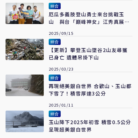
綜合
厄瓜多義肢登山勇士來台挑戰玉
山 與台「巔峰神女」江秀真展開
生命之旅
2025/09/15
綜合
【更新】攀登玉山墜谷2山友尋獲
已身亡 遺體吊掛下山
2025/03/23
綜合
再現絕美銀白世界 合歡山、玉山都
下雪了！積雪厚達3公分
2025/01/11
綜合
玉山降下2025年初雪 積雪0.5公分
呈現超美銀白世界