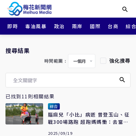
即時
毒油風暴
政治
兩岸
國際
台商
綜
搜尋結果
強化搜尋
時間範圍：
已找到11則相關結果
綜合
腦麻兒「小比」病逝 曾登玉山、征
戰300場路跑 超跑媽媽慟：去當天
使了
2025/09/19