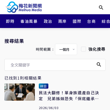
即時
毒油風暴
政治
兩岸
國際
台商
綜
搜尋結果
強化搜尋
時間範圍：
已找到1則相關結果
綜合
民法大翻修！單身族遺產自己決
定 兄弟姊妹恐失「保底繼承
權」
2026/06/03