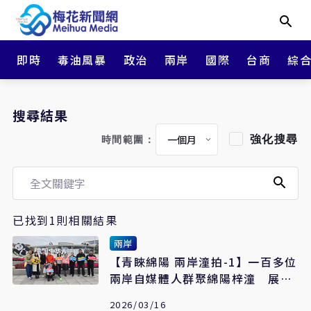
即時
毒油風暴
政治
兩岸
國際
台商
綜
搜尋結果
強化搜尋
時間範圍：
已找到1則相關結果
兩岸
【青睞綿陽 兩岸潼拍-1】一百多位
兩岸自媒體人群聚綿陽梓潼 展開
72小時極限創拍
2026/03/16