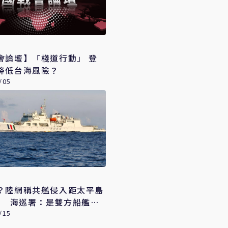
會論壇】「棧道行動」 登
降低台海風險？
/05
？陸網稱共艦侵入距太平島
1浬 海巡署：是雙方船艦距
強勢驅離
/15