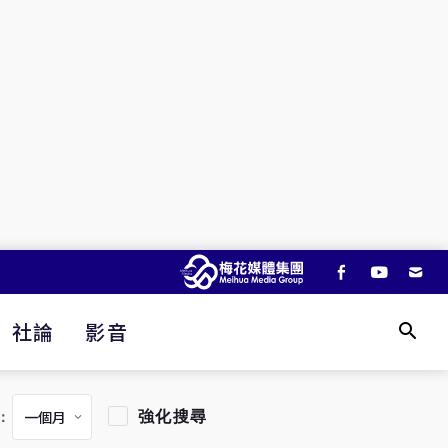
社論
影音
強化搜尋
：