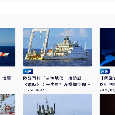
兩岸
評論
讀
陸媒再打「灰色地帶」攻防戰！
【國戰
《環時》：一中原則沒模糊空間
以近制
台海治理將全面常態化
2026/08/02
2026/07