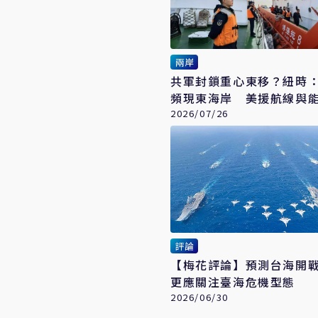
兩岸
共軍封鎖重心東移？紐時
頻現東海岸 美援航線與
成戰略焦點
2026/07/26
評論
【梅花評論】預測台海開
更應關注臺海危機型態
2026/06/30