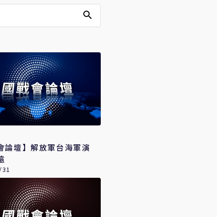
會論壇】解放軍台海軍演
遠
/31