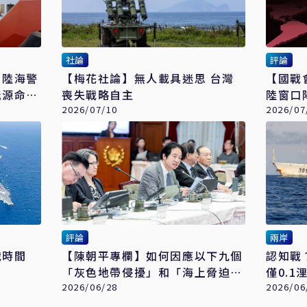
社論
評論
：陸海警
【梅花社論】無人載具迷思 台灣
【國戰
能源命脈
喪失戰略自主
陸窗口
2026/07/10
2026/07
評論
兩岸
戰時間
【陳朝平專欄】如何因應以下九個
認知戰
「灰色地帶侵擾」和「海上脅迫」
僅0.
的想定？
2026/06/28
離、已
2026/06