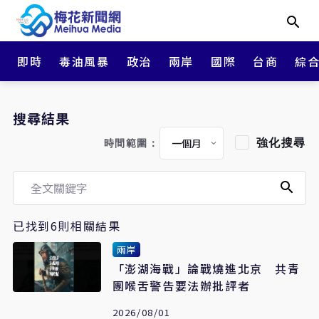
即時
毒油風暴
政治
兩岸
國際
台商
綜
搜尋結果
強化搜尋
時間範圍：
已找到6則相關結果
兩岸
「澎湖海戰」論戰燒進北京 共青
團喉舌警告要法辦批評者
2026/08/01