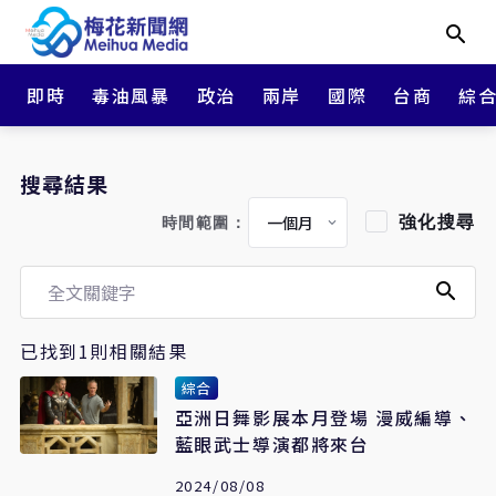
即時
毒油風暴
政治
兩岸
國際
台商
綜
搜尋結果
強化搜尋
時間範圍：
已找到1則相關結果
綜合
亞洲日舞影展本月登場 漫威編導、
藍眼武士導演都將來台
2024/08/08