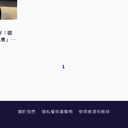
岑：國
挑釁」策
1
關於我們
隱私權保護聲明
使用者資料刪除