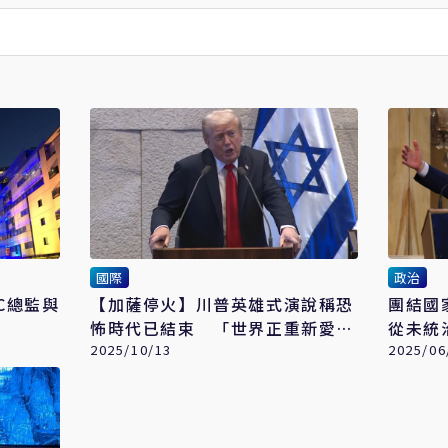
國際
政治
C總監與
【加薩停火】川普英雄式演說稱恐
團結國
怖時代已結束 「世界正重新愛上
從未統
以色列」
2025/10/13
2025/06