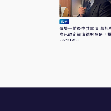
政治
傳雙十前後中共軍演 蕭旭
際已認定賴清德對陸是「
略
2024/10/08