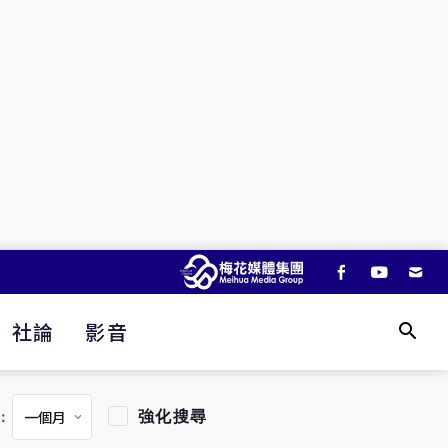
社論
影音
強化搜尋
：