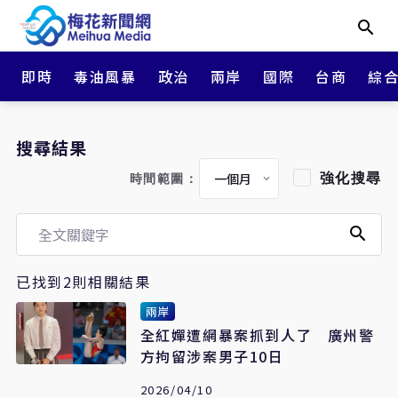
即時
毒油風暴
政治
兩岸
國際
台商
綜
搜尋結果
強化搜尋
時間範圍：
已找到2則相關結果
兩岸
全紅嬋遭網暴案抓到人了 廣州警
方拘留涉案男子10日
2026/04/10