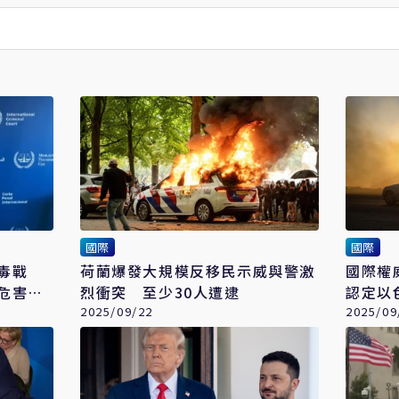
國際
國際
毒戰
荷蘭爆發大規模反移民示威與警激
國際權
危害人
烈衝突 至少30人遭逮
認定以
2025/09/22
2025/09