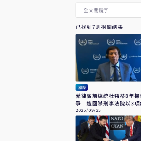
已找到7則相關結果
國際
菲律賓前總統杜特蒂8年掃
爭 遭國際刑事法院以3項
類罪起訴
2025/09/25