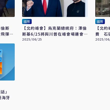
國際
國際
澤倫斯
【北約峰會】烏克蘭總統府：澤倫
【北約
者飛彈訊
斯基6/25將與川普在峰會場邊會
費 石
談
2025/06/25
席
2025/06
談話」
蘭海牙