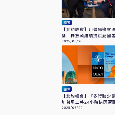
國際
【北約峰會】川普場邊會
基 釋放願繼續提供愛國
息
2025/06/26
國際
【北約峰會】「多行動少
川普周二將24小時快閃荷
2025/06/22