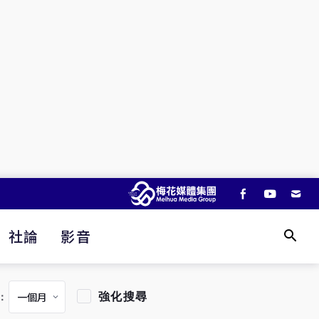
社論
影音
強化搜尋
：