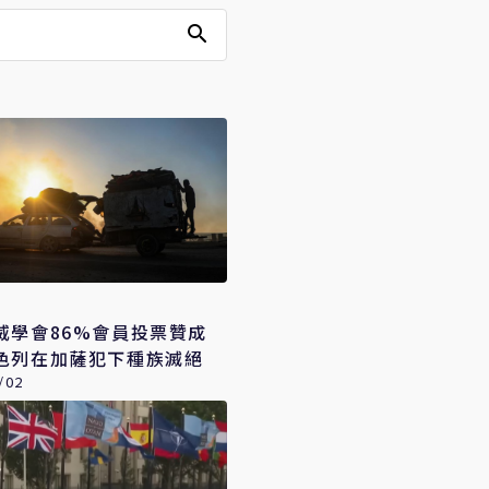
威學會86%會員投票贊成
色列在加薩犯下種族滅絕
/02