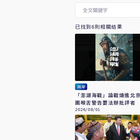
已找到6則相關結果
兩岸
「澎湖海戰」論戰燒進北
團喉舌警告要法辦批評者
2026/08/01