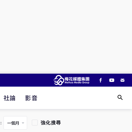
社論
影音
強化搜尋
：