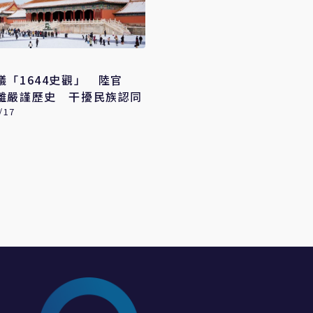
議「1644史觀」 陸官
離嚴謹歷史 干擾民族認同
/17