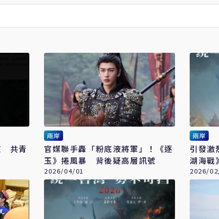
兩岸
兩岸
京 共青
官媒聯手轟「粉底液將軍」！《逐
引發激
玉》捲風暴 背後疑高層訊號
湖海戰
2026/04/01
2026/02