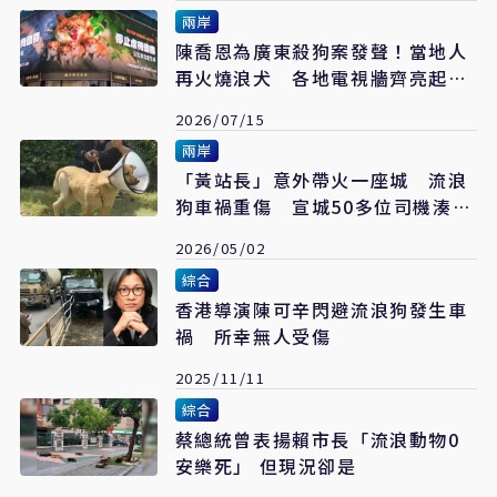
兩岸
陳喬恩為廣東殺狗案發聲！當地人
再火燒浪犬 各地電視牆齊亮起
「旺旺一家」
2026/07/15
兩岸
「黃站長」意外帶火一座城 流浪
狗車禍重傷 宣城50多位司機湊手
術費
2026/05/02
綜合
香港導演陳可辛閃避流浪狗發生車
禍 所幸無人受傷
2025/11/11
綜合
蔡總統曾表揚賴市長「流浪動物0
安樂死」 但現況卻是