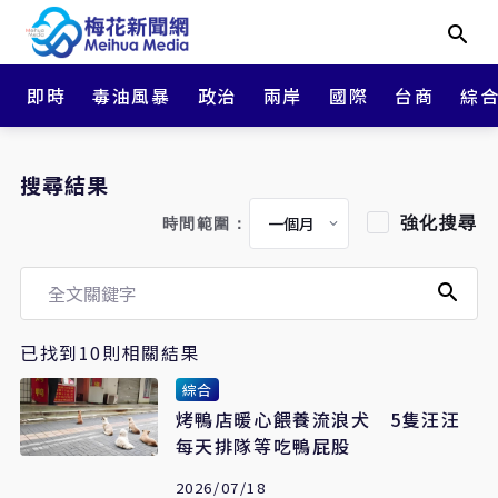
即時
毒油風暴
政治
兩岸
國際
台商
綜
搜尋結果
強化搜尋
時間範圍：
已找到10則相關結果
綜合
烤鴨店暖心餵養流浪犬 5隻汪汪
每天排隊等吃鴨屁股
2026/07/18