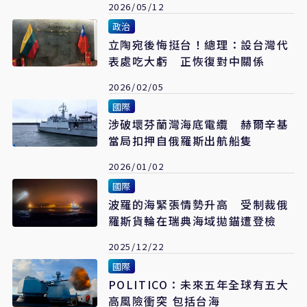
2026/05/12
政治
立陶宛後悔挺台！總理：設台灣代
表處吃大虧 正恢復對中關係
2026/02/05
國際
涉破壞芬蘭灣海底電纜 赫爾辛基
當局扣押自俄羅斯出航船隻
2026/01/02
國際
波羅的海緊張情勢升高 受制裁俄
羅斯貨輪在瑞典海域拋錨遭登檢
2025/12/22
國際
POLITICO：未來五年全球有五大
高風險衝突 包括台海