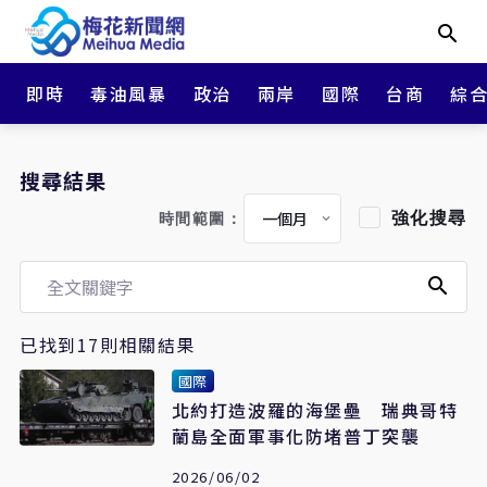
即時
毒油風暴
政治
兩岸
國際
台商
綜
搜尋結果
強化搜尋
時間範圍：
已找到17則相關結果
國際
北約打造波羅的海堡壘 瑞典哥特
蘭島全面軍事化防堵普丁突襲
2026/06/02