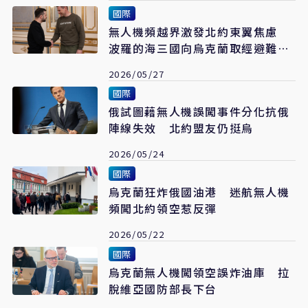
國際
無人機頻越界激發北約東翼焦慮
波羅的海三國向烏克蘭取經避難設
施
2026/05/27
國際
俄試圖藉無人機誤闖事件分化抗俄
陣線失效 北約盟友仍挺烏
2026/05/24
國際
烏克蘭狂炸俄國油港 迷航無人機
頻闖北約領空惹反彈
2026/05/22
國際
烏克蘭無人機闖領空誤炸油庫 拉
脫維亞國防部長下台