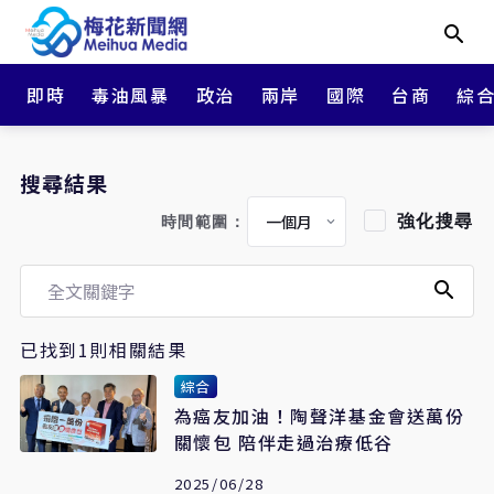
即時
毒油風暴
政治
兩岸
國際
台商
綜
搜尋結果
強化搜尋
時間範圍：
已找到1則相關結果
綜合
為癌友加油！陶聲洋基金會送萬份
關懷包 陪伴走過治療低谷
2025/06/28