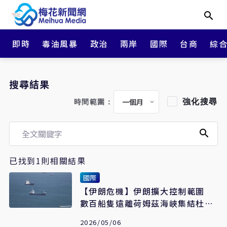
即時
毒油風暴
政治
兩岸
國際
台商
綜
搜尋結果
強化搜尋
時間範圍：
已找到1則相關結果
國際
【伊朗危機】伊朗擴大控制範圍
數百船隻遠離荷姆茲海峽集結杜拜
外海
2026/05/06