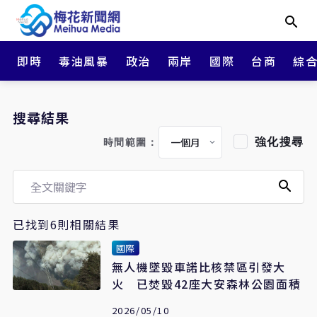
即時
毒油風暴
政治
兩岸
國際
台商
綜
搜尋結果
強化搜尋
時間範圍：
已找到6則相關結果
國際
無人機墜毀車諾比核禁區引發大
火 已焚毀42座大安森林公園面積
2026/05/10