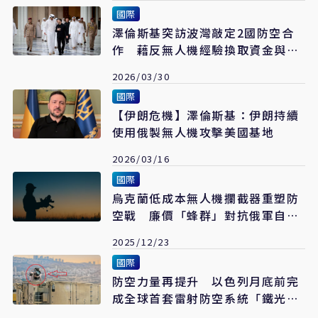
國際
澤倫斯基突訪波灣敲定2國防空合
作 藉反無人機經驗換取資金與能
源
2026/03/30
國際
【伊朗危機】澤倫斯基：伊朗持續
使用俄製無人機攻擊美國基地
2026/03/16
國際
烏克蘭低成本無人機攔截器重塑防
空戰 廉價「蜂群」對抗俄軍自殺
無人機
2025/12/23
國際
防空力量再提升 以色列月底前完
成全球首套雷射防空系統「鐵光
束」